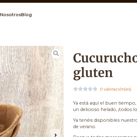
Nosotros
Blog
Cucurucho
gluten





0 valoración(es)
Ya está aquí el buen tiempo, 
un delicioso helado, ¡todos lo
Ya tenéis disponibles nuestro
de verano.