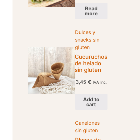
Read
more
Dulces y
snacks sin
gluten
Cucuruchos
de helado
sin gluten
3,45
€
IVA Inc.
Add to
cart
Canelones
sin gluten
Placas de