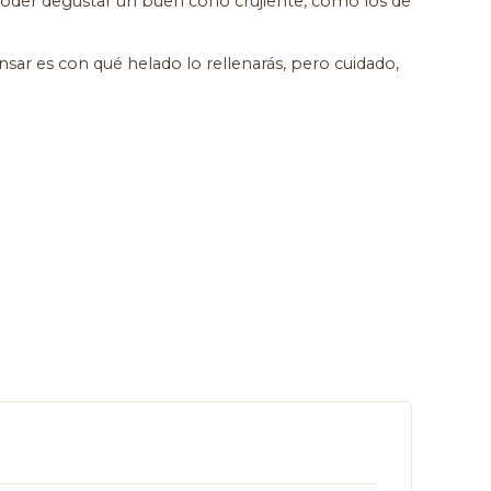
er degustar un buen cono crujiente, como los de
sar es con qué helado lo rellenarás, pero cuidado,