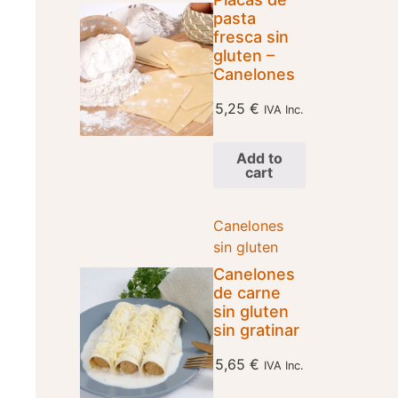
pasta
fresca sin
gluten –
Canelones
5,25
€
IVA Inc.
Add to
cart
Canelones
sin gluten
Canelones
de carne
sin gluten
sin gratinar
5,65
€
IVA Inc.