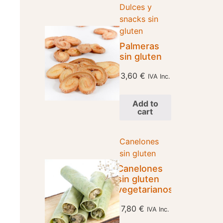
Dulces y
snacks sin
gluten
Palmeras
sin gluten
3,60
€
IVA Inc.
Add to
cart
Canelones
sin gluten
Canelones
sin gluten
vegetarianos
7,80
€
IVA Inc.