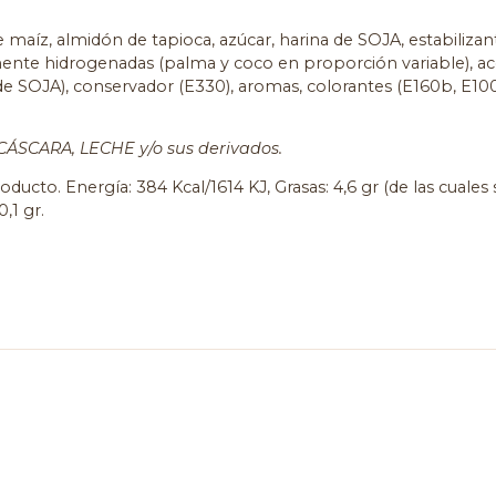
aíz, almidón de tapioca, azúcar, harina de SOJA, estabilizante
mente hidrogenadas (palma y coco en proporción variable), acei
a de SOJA), conservador (E330), aromas, colorantes (E160b, E1
ÁSCARA, LECHE y/o sus derivados.
ducto. Energía: 384 Kcal/1614 KJ, Grasas: 4,6 gr (de las cuales 
0,1 gr.