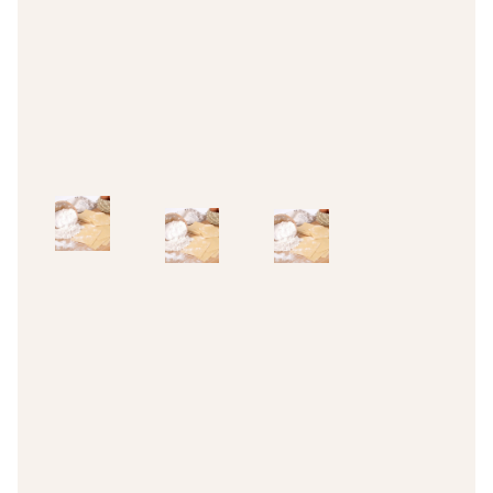
3,45
€
3,45
€
3,45
€
IVA Inc.
IVA Inc.
IVA Inc.
Add
Add
Add
to
to
to
cart
cart
cart
Canelones
Canelones
Canelones
sin gluten
sin gluten
sin gluten
Placas de
Placas de
Placas de
pasta
pasta
pasta
fresca sin
fresca sin
fresca sin
gluten –
gluten –
gluten –
Canelones
Canelones
Canelones
5,25
€
5,25
€
5,25
€
IVA Inc.