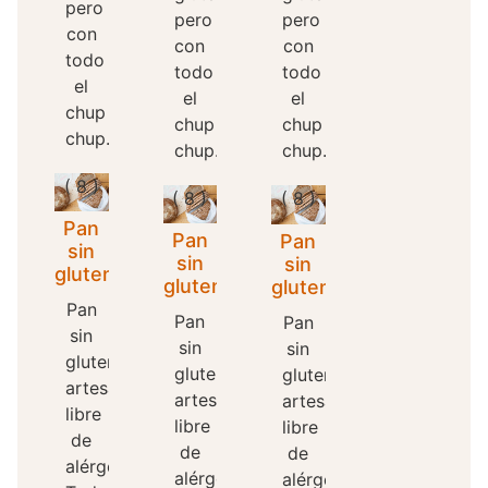
pero
pero
pero
con
con
con
todo
todo
todo
el
el
el
chup
chup
chup
chup...
chup...
chup...
( 8 )
( 8 )
( 8 )
Pan
Pan
Pan
sin
sin
sin
gluten
gluten
gluten
Pan
Pan
Pan
sin
sin
sin
gluten
gluten
gluten
artesano
artesano
artesano
libre
libre
libre
de
de
de
alérgenos
alérgenos
alérgenos