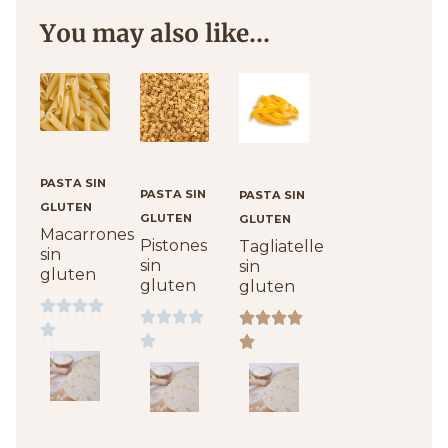
You may also like…
PASTA SIN
PASTA SIN
PASTA SIN
GLUTEN
GLUTEN
GLUTEN
Macarrones
Pistones
Tagliatelle
sin
sin
sin
gluten
gluten
gluten















Pizzas
Pizzas
Pizzas
sin
sin