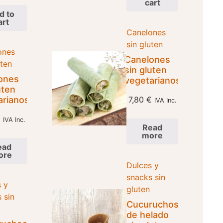
cart
d to
art
Canelones
sin gluten
ones
Canelones
uten
sin gluten
ones
vegetarianos
uten
arianos
7,80
€
IVA Inc.
€
IVA Inc.
Read
more
ead
ore
Dulces y
snacks sin
 y
gluten
 sin
Cucuruchos
de helado