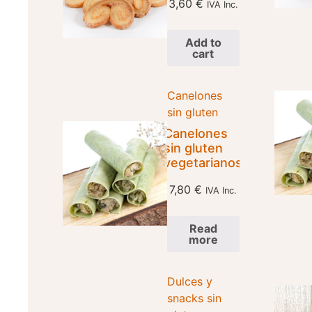
3,60
€
IVA Inc.
Add to
cart
Canelones
sin gluten
Canelones
sin gluten
vegetarianos
7,80
€
IVA Inc.
Read
more
Dulces y
snacks sin