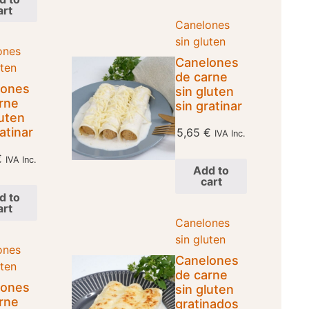
art
Canelones
sin gluten
ones
Canelones
uten
de carne
lones
sin gluten
rne
sin gratinar
luten
atinar
5,65
€
IVA Inc.
€
IVA Inc.
Add to
cart
d to
art
Canelones
sin gluten
ones
Canelones
uten
de carne
lones
sin gluten
rne
gratinados