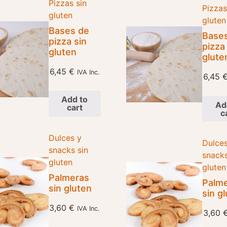
Pizzas sin
Pizzas
gluten
gluten
Bases de
Base
pizza sin
pizza
gluten
glute
6,45
€
IVA Inc.
6,45
Add to
Ad
cart
c
Dulces y
Dulces
snacks sin
snacks
gluten
gluten
Palmeras
Palm
sin gluten
sin g
3,60
€
IVA Inc.
3,60