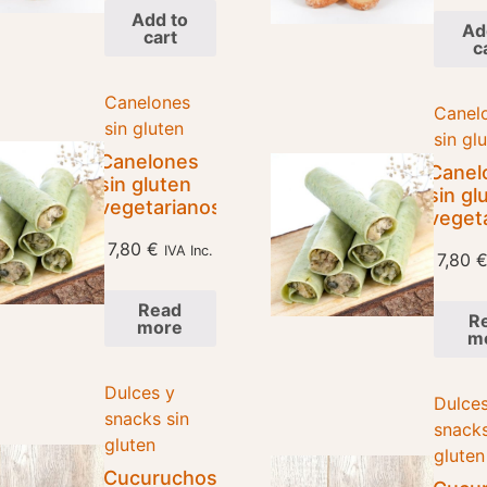
Add to
Ad
cart
c
Canelones
Canel
sin gluten
sin gl
Canelones
Canel
sin gluten
sin gl
vegetarianos
veget
7,80
€
IVA Inc.
7,80
Read
R
more
m
Dulces y
Dulces
snacks sin
snacks
gluten
gluten
Cucuruchos