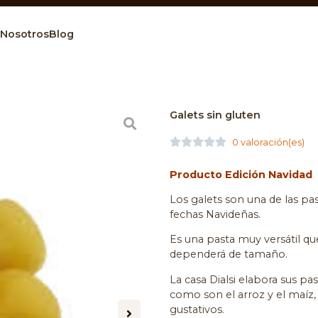
Nosotros
Blog
Galets sin gluten





0 valoración(es)
Producto Edición Navidad
Los galets son una de las pa
fechas Navideñas.
Es una pasta muy versátil qu
dependerá de tamaño.
La casa Dialsi elabora sus pa
como son el arroz y el maíz,
gustativos.