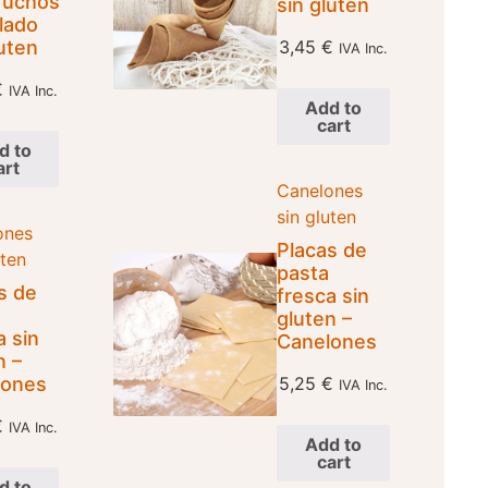
ruchos
sin gluten
lado
luten
3,45
€
IVA Inc.
€
IVA Inc.
Add to
cart
d to
art
Canelones
sin gluten
ones
Placas de
uten
pasta
s de
fresca sin
gluten –
a sin
Canelones
n –
lones
5,25
€
IVA Inc.
€
IVA Inc.
Add to
cart
d to