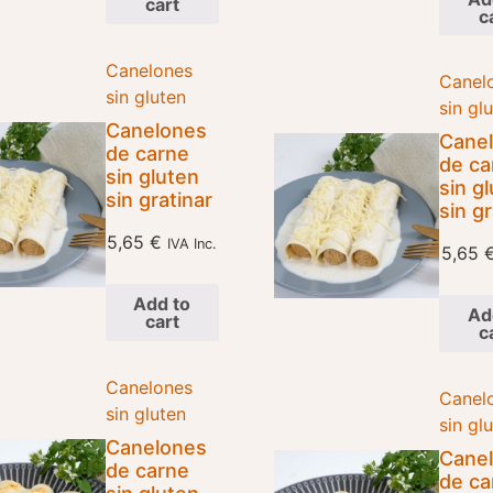
cart
c
Canelones
Canel
sin gluten
sin gl
Canelones
Cane
de carne
de ca
sin gluten
sin g
sin gratinar
sin gr
5,65
€
IVA Inc.
5,65
Add to
Ad
cart
c
Canelones
Canel
sin gluten
sin gl
Canelones
Cane
de carne
de ca