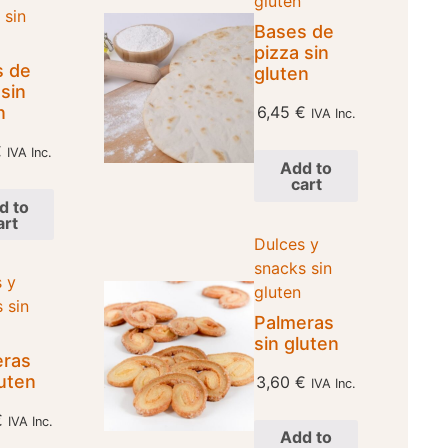
gluten
 sin
Bases de
pizza sin
s de
gluten
 sin
n
6,45
€
IVA Inc.
€
IVA Inc.
Add to
cart
d to
art
Dulces y
snacks sin
 y
gluten
 sin
Palmeras
sin gluten
eras
luten
3,60
€
IVA Inc.
€
IVA Inc.
Add to