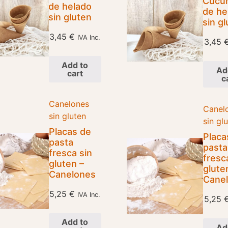
Cucu
de helado
de he
sin gluten
sin g
3,45
€
IVA Inc.
3,45
Add to
Ad
cart
c
Canelones
Canel
sin gluten
sin gl
Placas de
Placa
pasta
pasta
fresca sin
fresc
gluten –
glute
Canelones
Cane
5,25
€
IVA Inc.
5,25
Add to
Ad