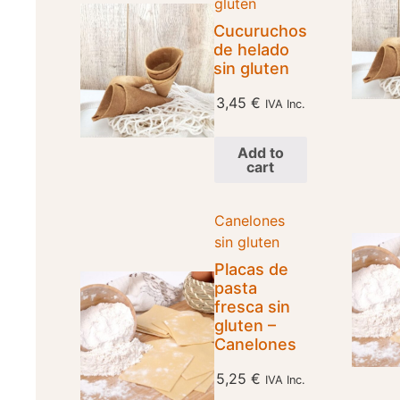
gluten
Cucuruchos
de helado
sin gluten
3,45
€
IVA Inc.
Add to
cart
Canelones
sin gluten
Placas de
pasta
fresca sin
gluten –
Canelones
5,25
€
IVA Inc.