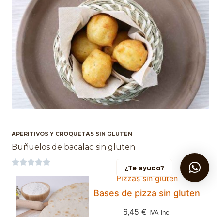
APERITIVOS Y CROQUETAS SIN GLUTEN
Buñuelos de bacalao sin gluten





¿Te ayudo?
Pizzas sin gluten
Bases de pizza sin gluten
6,45
€
IVA Inc.